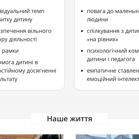
відуальний темп
повага до маленьк
итку дитину
людини
езпечення вільного
спілкування з дит
ру діяльності
«на рівних»
і рамки
психологічний ко
дитини і педагога
мога дитині в
стійному досягненні
емпатичне ставлен
льтату
емоційний інтелек
Наше життя