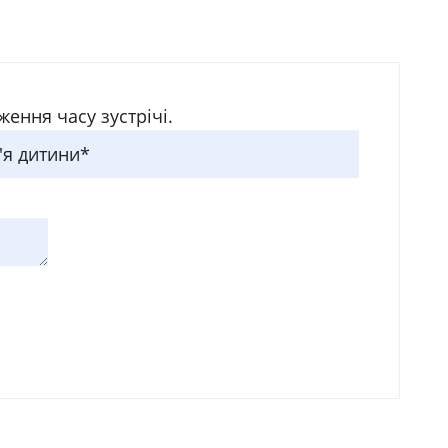
ення часу зустрічі.
'я дитини*