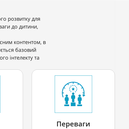
го розвитку для
ваги до дитини,
асним контентом, в
ується базовий
го інтелекту та
Переваги