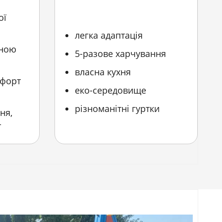
ої
легка адаптація
иною
5-разове харчування
власна кухня
мфорт
еко-середовище
різноманітні гуртки
ня,
т