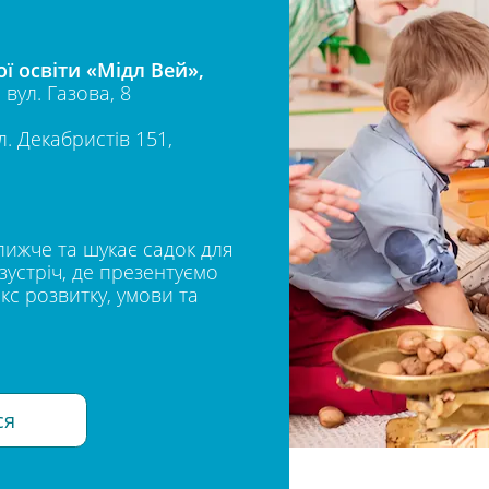
 освіти «Мідл Вей»,
 вул. Газова, 8
л. Декабристів 151,
лижче та шукає садок для
зустріч, де презентуємо
кс розвитку, умови та
ся