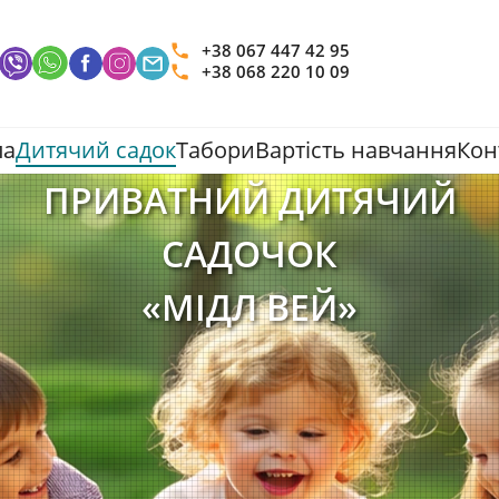
+38 067 447 42 95
+38 068 220 10 09
ла
Дитячий садок
Табори
Вартість навчання
Кон
ПРИВАТНИЙ ДИТЯЧИЙ
САДОЧОК
«МІДЛ ВЕЙ»