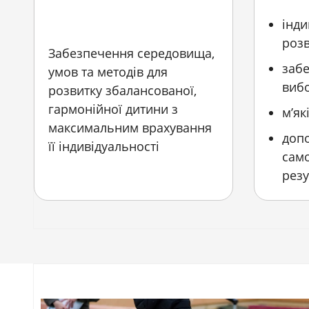
інди
розв
Забезпечення середовища,
заб
умов та методів для
вибо
розвитку збалансованої,
гармонійної дитини з
м’як
максимальним врахування
допо
її індивідуальності
само
резу