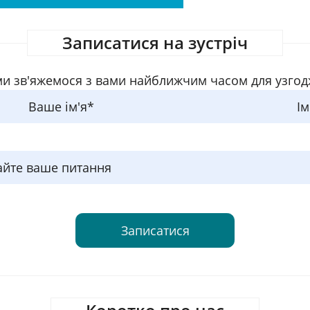
Записатися на зустріч
ми зв'яжемося з вами найближчим часом для узгодж
Ваше ім'я*
Iм
айте ваше питання
Записатися