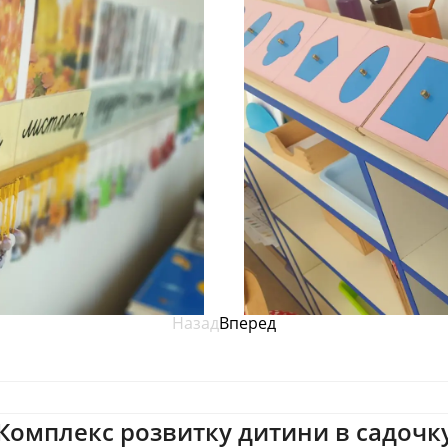
Назад
Вперед
Комплекс розвитку дитини в садочк