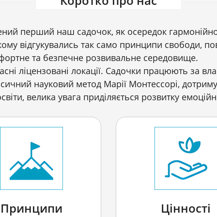
Коротко про нас
рений перший наш садочок, як осередок гармонійно
кому відгукувались так само принципи свободи, по
мфортне та безпечне розвивальне середовище.
асні ліцензовані локації. Садочки працюють за вл
асичний науковий метод Марії Монтессорі, дотрим
віти, велика увага приділяється розвитку емоційно
Принципи
Цінності