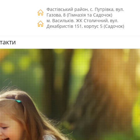
Фастівський район, с. Путрівка, вул.
Газова, 8
(Гімназія та Садочок)
м. Васильків. ЖК Столичний, вул.
Декабристів 151, корпус 5
(Садочок)
такти